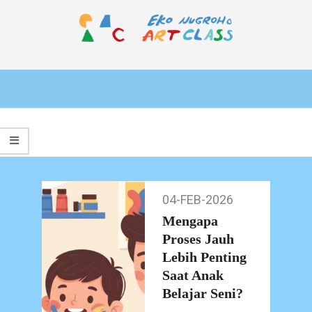
Skip
to
content
EKO
Primary
NUGROHO
Navigation
ART
Menu
CLASS
04-FEB-2026
04-
Feb-
Mengapa
2026
Proses Jauh
Lebih Penting
Saat Anak
Belajar Seni?