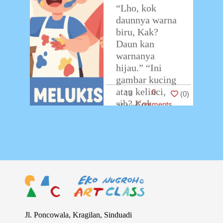
“Lho, kok
daunnya warna
biru, Kak?
Daun kan
warnanya
hijau.” “Ini
gambar kucing
atau kelinci,
0
13
(
0
)
sih? Kok
Comments
kakinya ada
lima?” “Coba
lihat
gambarnya
temanmu, rapi
ya
…
Jl. Poncowala, Kragilan, Sinduadi