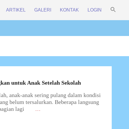
Sea
ARTIKEL
GALERI
KONTAK
LOGIN
for:
Prim
Search Bu
Navi
Men
gkan untuk Anak Setelah Sekolah
olah, anak-anak sering pulang dalam kondisi
yang belum tersalurkan. Beberapa langsung
agian lagi
…