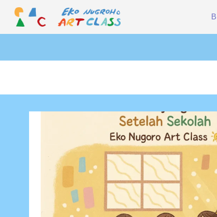
Skip
B
to
content
EKO
NUGROHO
ART
CLASS