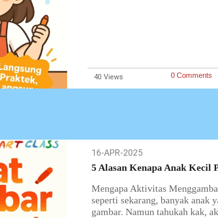
0 Comments
40
16-APR-2025
16-
Apr-
5 Alasan Kenapa Anak Kecil 
2025
Mengapa Aktivitas Menggambar 
seperti sekarang, banyak anak y
gambar. Namun tahukah kak, akt