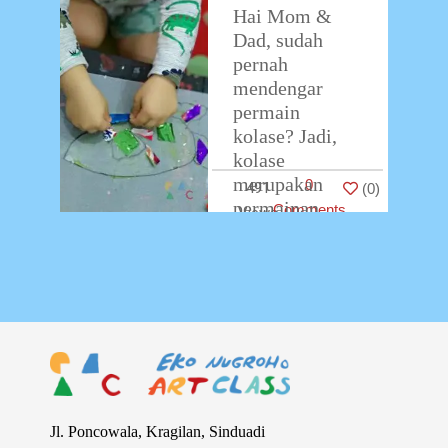
Hai Mom &
Dad, sudah
pernah
mendengar
permain
kolase? Jadi,
kolase
merupakan
0
491
(
0
)
permainan
Comments
keterampilan
melengkapi
gambar
menggunakan
stiker warna,
potongan kertas
warna ataupun
potongan
plastik warna.
Jl. Poncowala, Kragilan, Sinduadi