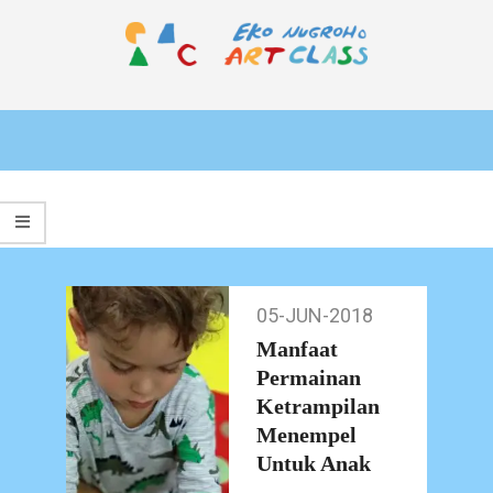
Skip
to
content
EKO
Primary
NUGROHO
Navigation
ART
Menu
CLASS
05-JUN-2018
05-
Jun-
Manfaat
2018
Permainan
Ketrampilan
Menempel
Untuk Anak