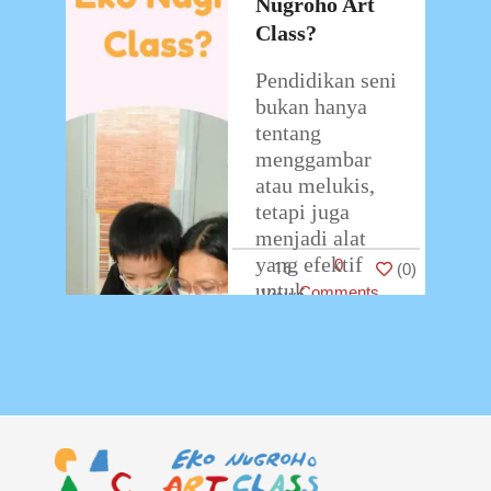
Nugroho Art
Class?
Pendidikan seni
bukan hanya
tentang
menggambar
atau melukis,
tetapi juga
menjadi alat
yang efektif
0
16
(
0
)
untuk
Comments
mengembangkan
kreativitas,
meningkatkan
kepercayaan
diri, dan
membangun
karakter anak.