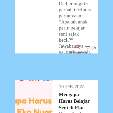
Dad, mungkin
pernah terlintas
pertanyaan:
“Apakah anak
perlu belajar
seni sejak
kecil?”
Jawabannya —
0
11
(
0
)
ya, perlu sekali.
Comments
Bukan semata
agar anak bisa
menggambar
…
10-FEB-2025
10-
Feb-
Mengapa
2025
Harus Belajar
Seni di Eko