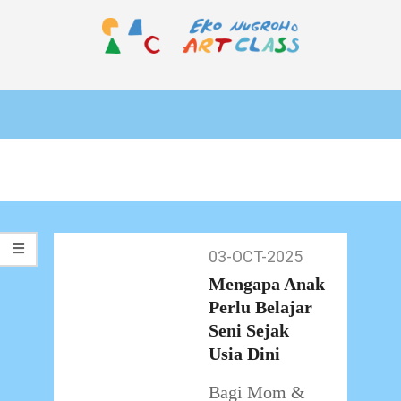
Skip
to
content
EKO
Primary
NUGROHO
Navigation
ART
Menu
CLASS
03-OCT-2025
03-
Oct-
Mengapa Anak
2025
Perlu Belajar
Seni Sejak
Usia Dini
Bagi Mom &