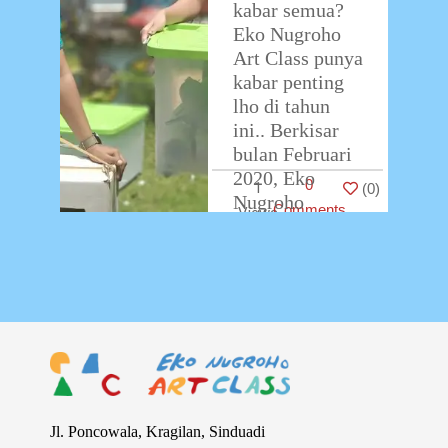
kabar semua?
Eko Nugroho
Art Class punya
kabar penting
lho di tahun
ini.. Berkisar
bulan Februari
2020, Eko
0
1
(
0
)
Nugroho
Comments
…
Jl. Poncowala, Kragilan, Sinduadi