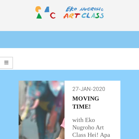
Skip
to
content
EKO
Primary
NUGROHO
Navigation
ART
Menu
CLASS
27-JAN-2020
27-
Jan-
MOVING
2020
TIME!
with Eko
Nugroho Art
Class Hei! Apa