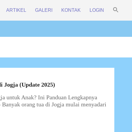
Sea
ARTIKEL
GALERI
KONTAK
LOGIN
for:
Prim
Search Bu
Navi
Men
i Jogja (Update 2025)
ogja untuk Anak? Ini Panduan Lengkapnya
 Banyak orang tua di Jogja mulai menyadari