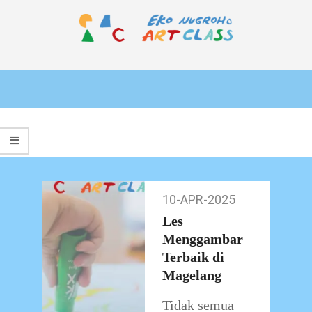
Skip
to
content
EKO
Primary
NUGROHO
Navigation
ART
Menu
CLASS
10-APR-2025
10-
Apr-
Les
2025
Menggambar
Terbaik di
Magelang
Tidak semua