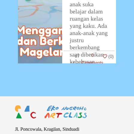
anak suka
belajar dalam
ruangan kelas
yang kaku. Ada
anak-anak yang
justru
berkembang
saat diberikan
0
67
(
0
)
kebebasan
Comments
untuk berkreasi
— salah
satunya lewat
aktivitas
menggambar.
…
Jl. Poncowala, Kragilan, Sinduadi