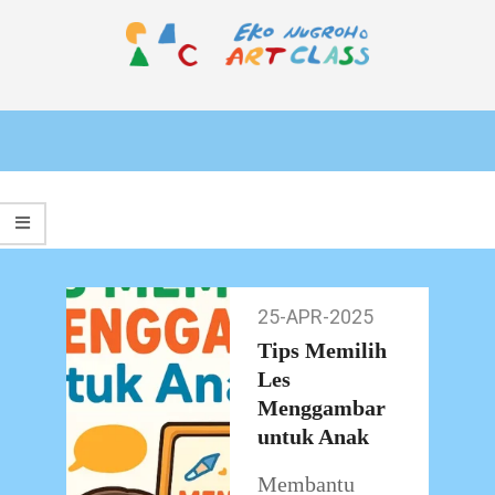
Skip
to
content
EKO
Primary
NUGROHO
Navigation
ART
Menu
CLASS
25-APR-2025
25-
Apr-
Tips Memilih
2025
Les
Menggambar
untuk Anak
Membantu