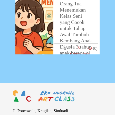
Orang Tua
Menemukan
Kelas Seni
yang Cocok
untuk Tahap
Awal Tumbuh
Kembang Anak
Di usia 3 tahun,
0
27
(
0
)
anak berada di
Comments
masa keemasan
perkembangan
otak dan
…
Jl. Poncowala, Kragilan, Sinduadi