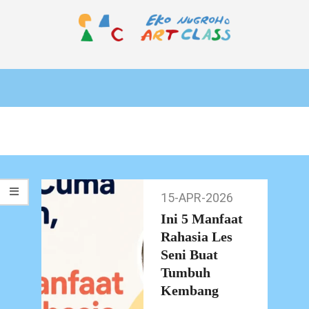
Skip
to
content
EKO
Primary
NUGROHO
Navigation
ART
Menu
CLASS
15-APR-2026
15-
Apr-
Ini 5 Manfaat
2026
Rahasia Les
Seni Buat
Tumbuh
Kembang