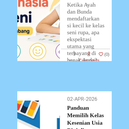
Ketika Ayah
dan Bunda
mendaftarkan
si kecil ke kelas
seni rupa, apa
ekspektasi
utama yang
terbayang di
0
3
(
0
)
benak Anda?
Comments
Sebagian besar
orang tua
mungkin
membayangkan
anak
…
02-APR-2026
02-
Apr-
Panduan
2026
Memilih Kelas
Kesenian Usia