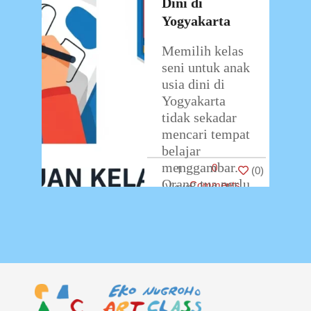
Dini di
Yogyakarta
Memilih kelas
seni untuk anak
usia dini di
Yogyakarta
tidak sekadar
mencari tempat
belajar
menggambar.
0
1
(
0
)
Orang tua perlu
Comments
memperhatikan
kesesuaian
kurikulum
dengan usia
anak (4-12
tahun),
…