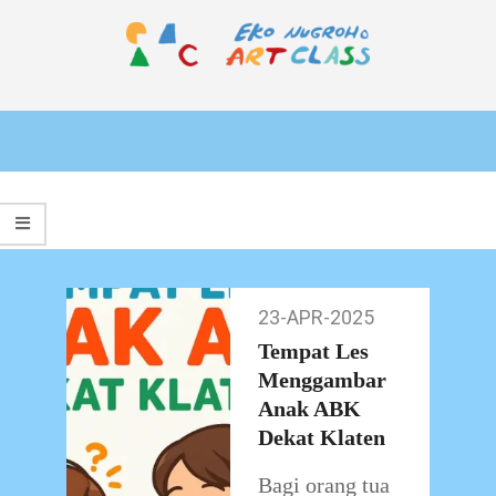
Skip
to
content
EKO
Primary
NUGROHO
Navigation
ART
Menu
CLASS
23-APR-2025
23-
Apr-
Tempat Les
2025
Menggambar
Anak ABK
Dekat Klaten
Bagi orang tua