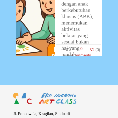
dengan anak
berkebutuhan
khusus (ABK),
menemukan
aktivitas
belajar yang
sesuai bukan
hal yang
0
31
(
0
)
mudah.
Comments
Terutama jika
ingin mengajak
anak mengikuti
kelas
menggambar,
sering
…
Jl. Poncowala, Kragilan, Sinduadi