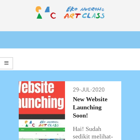
Skip
to
content
EKO
Primary
NUGROHO
Navigation
ART
Menu
CLASS
29-JUL-2020
29-
Jul-
New Website
2020
Launching
Soon!
Hai! Sudah
sedikit melihat-