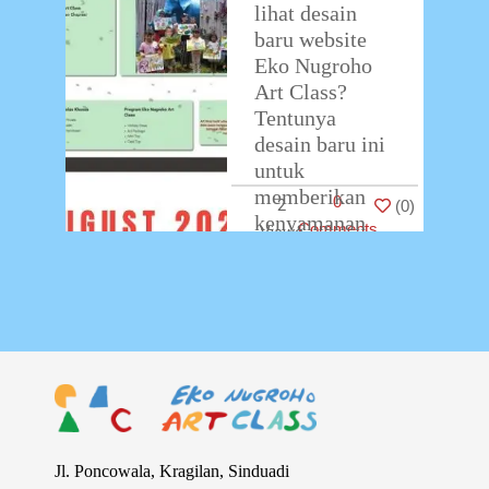
lihat desain
baru website
Eko Nugroho
Art Class?
Tentunya
desain baru ini
untuk
memberikan
0
2
(
0
)
kenyamanan
Comments
lebih bagi
Mom, Dad, &
teman-teman
yang
mengaksesnya.
…
Jl. Poncowala, Kragilan, Sinduadi