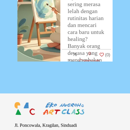
sering merasa
lelah dengan
rutinitas harian
dan mencari
cara baru untuk
healing?
Banyak orang
dewasa yang
0
16
(
0
)
mendambakan
Comments
pelarian kreatif,
tetapi mundur
perlahan ketika
dihadapkan
…
Jl. Poncowala, Kragilan, Sinduadi