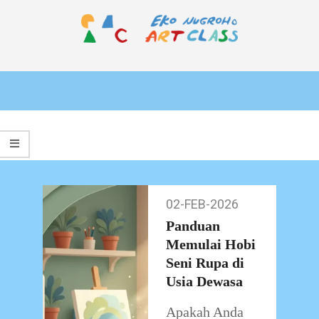
Skip
to
content
EKO
Primary
NUGROHO
Navigation
ART
Menu
CLASS
02-FEB-2026
02-
Feb-
Panduan
2026
Memulai Hobi
Seni Rupa di
Usia Dewasa
Apakah Anda