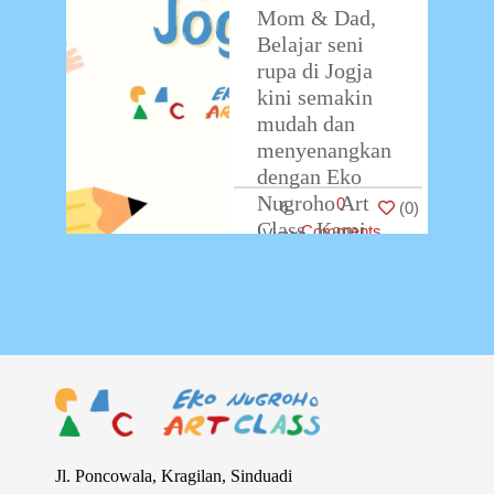
Mom & Dad,
Belajar seni
rupa di Jogja
kini semakin
mudah dan
menyenangkan
dengan Eko
Nugroho Art
0
6
(
0
)
Class. Kami
Comments
menawarkan
pengalaman
belajar seni
yang dirancang
khusus
…
Jl. Poncowala, Kragilan, Sinduadi