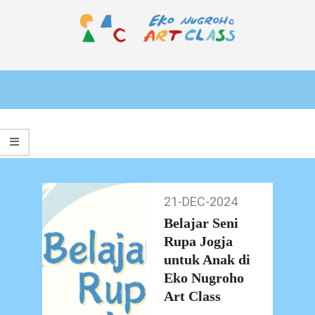
Skip
to
content
EKO
Primary
NUGROHO
Navigation
ART
Menu
CLASS
21-DEC-2024
21-
Dec-
Belajar Seni
2024
Rupa Jogja
untuk Anak di
Eko Nugroho
Art Class