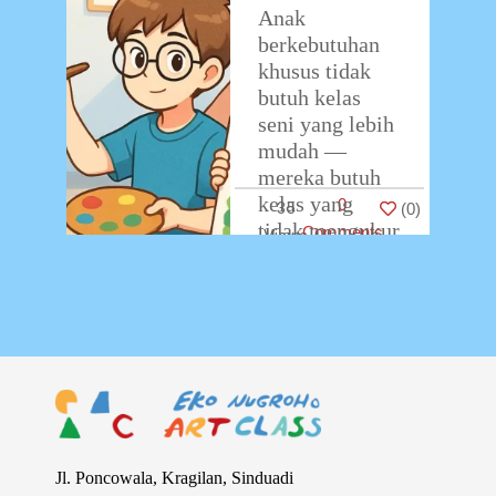
Anak
berkebutuhan
khusus tidak
butuh kelas
seni yang lebih
mudah —
mereka butuh
kelas yang
0
35
(
0
)
tidak mengukur
Comments
mereka dengan
ukuran yang
sama. Bagi
anak dengan
autisme,
…
Jl. Poncowala, Kragilan, Sinduadi