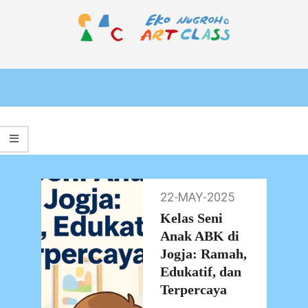
Skip
to
content
EKO
Primary
NUGROHO
Navigation
ART
Menu
CLASS
22-MAY-2025
22-
May-
Kelas Seni
2025
Anak ABK di
Jogja: Ramah,
Edukatif, dan
Terpercaya