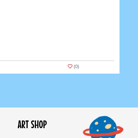
(
0
)
ART SHOP