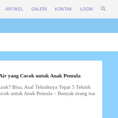
Sea
ARTIKEL
GALERI
KONTAK
LOGIN
for:
Prim
Search Bu
Navi
Men
 Air yang Cocok untuk Anak Pemula
nak? Bisa, Asal Tekniknya Tepat 5 Teknik
ocok untuk Anak Pemula – Banyak orang tua