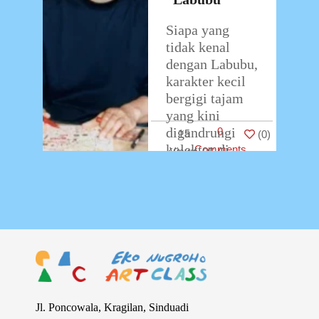
Siapa yang
tidak kenal
dengan Labubu,
karakter kecil
bergigi tajam
yang kini
digandrungi
0
15
(
0
)
kolektor di
Comments
seluruh dunia?
Sosoknya yang
unik dan
ekspresif ini
lahir dari
imajinasi
…
Jl. Poncowala, Kragilan, Sinduadi