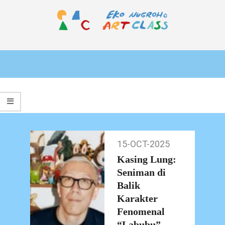
Skip
to
content
EKO
Primary
NUGROHO
Navigation
ART
Menu
CLASS
15-OCT-2025
15-
Oct-
Kasing Lung:
2025
Seniman di
Balik
Karakter
Fenomenal
“Labubu”