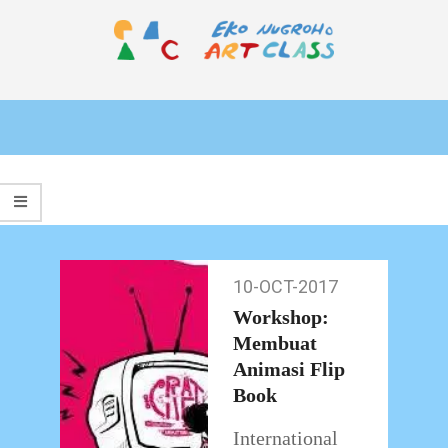
Skip
to
content
EKO
Primary
NUGROHO
Navigation
ART
Menu
CLASS
10-OCT-2017
10-
Oct-
Workshop:
2017
Membuat
Animasi Flip
Book
International