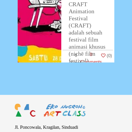
CRAFT
Animation
Festival
(CRAFT)
adalah sebuah
festival film
animasi khusus
(nichē film
0
0
(
0
)
festival)
Comments
berbasis
kerajinan
tangan (hand
craft) pertama
di Asia.
Kegiatan ini
bertujuan untuk
…
Jl. Poncowala, Kragilan, Sinduadi