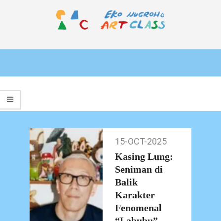
Skip
to
content
EKO
Primary
NUGROHO
Navigation
ART
Menu
CLASS
15-OCT-2025
15-
Oct-
Kasing Lung:
2025
Seniman di
Balik
Karakter
Fenomenal
“Labubu”