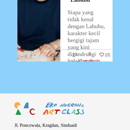
Siapa yang
tidak kenal
dengan Labubu,
karakter kecil
bergigi tajam
yang kini
digandrungi
0
15
(
0
)
kolektor di
Comments
seluruh dunia?
Sosoknya yang
unik dan
ekspresif ini
lahir dari
imajinasi
…
Jl. Poncowala, Kragilan, Sinduadi