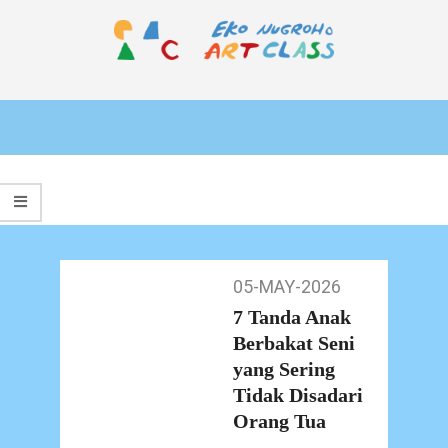
Skip
to
content
EKO
Primary
NUGROHO
Navigation
ART
Menu
CLASS
05-MAY-2026
05-
May-
7 Tanda Anak
2026
Berbakat Seni
yang Sering
Tidak Disadari
Orang Tua