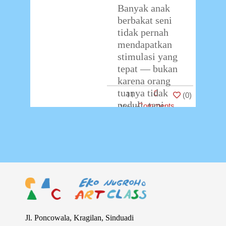
Banyak anak
berbakat seni
tidak pernah
mendapatkan
stimulasi yang
tepat — bukan
karena orang
tuanya tidak
0
11
(
0
)
peduli, tapi
Comments
karena tanda-
tandanya tidak
terlihat seperti
yang
dibayangkan.
Tidak
…
Jl. Poncowala, Kragilan, Sinduadi