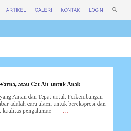
Sea
ARTIKEL
GALERI
KONTAK
LOGIN
for:
Prim
Search Bu
Navi
Men
Warna, atau Cat Air untuk Anak
yang Aman dan Tepat untuk Perkembangan
ar adalah cara alami untuk berekspresi dan
, kualitas pengalaman
…