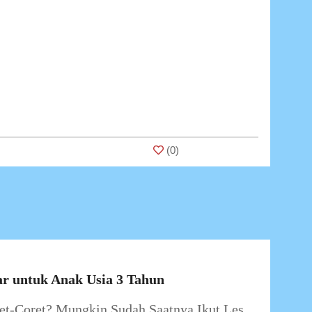
(
0
)
r untuk Anak Usia 3 Tahun
t-Coret? Mungkin Sudah Saatnya Ikut Les