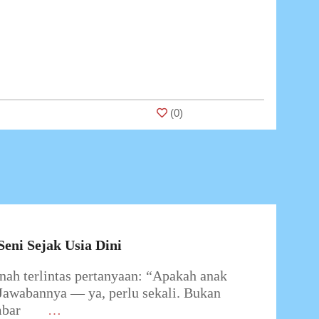
(
0
)
eni Sejak Usia Dini
h terlintas pertanyaan: “Apakah anak
” Jawabannya — ya, perlu sekali. Bukan
mbar
…