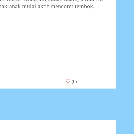
nak-anak mulai aktif mencoret tembok,
…
(
0
)