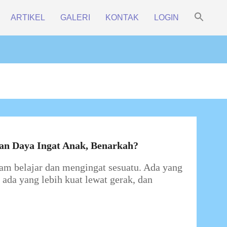
Sea
ARTIKEL
GALERI
KONTAK
LOGIN
for:
Prim
Search Bu
Navi
Men
kan Daya Ingat Anak, Benarkah?
lam belajar dan mengingat sesuatu. Ada yang
ada yang lebih kuat lewat gerak, dan