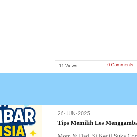
0 Comments
11
26-JUN-2025
26-
Jun-
Tips Memilih Les Menggamba
2025
Mom & Dad, Si Kecil Suka Core