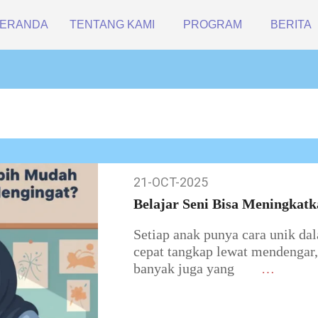
ERANDA
TENTANG KAMI
PROGRAM
BERITA
21-OCT-2025
21-
Oct-
Belajar Seni Bisa Meningkat
2025
Setiap anak punya cara unik da
cepat tangkap lewat mendengar, 
banyak juga yang
…