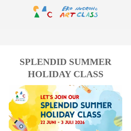
Skip
to
content
EKO
Primary
NUGROHO
Navigation
ART
Menu
CLASS
SPLENDID SUMMER
HOLIDAY CLASS