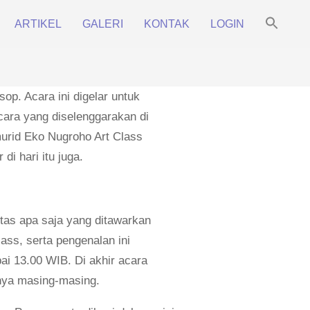
Sea
ARTIKEL
GALERI
KONTAK
LOGIN
for:
Prim
Search Bu
Navi
Men
p. Acara ini digelar untuk
cara yang diselenggarakan di
 murid Eko Nugroho Art Class
i hari itu juga.
tas apa saja yang ditawarkan
ass, serta pengenalan ini
ai 13.00 WIB. Di akhir acara
anya masing-masing.