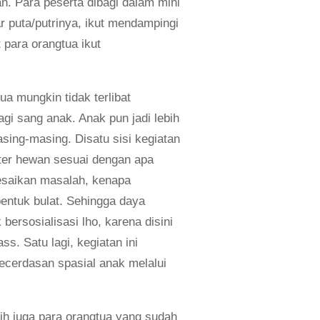
n. Para peserta dibagi dalam mini
r puta/putrinya, ikut mendampingi
 para orangtua ikut
ua mungkin tidak terlibat
i sang anak. Anak pun jadi lebih
sing-masing. Disatu sisi kegiatan
kter hewan sesuai dengan apa
lesaikan masalah, kenapa
bentuk bulat. Sehingga daya
bersosialisasi lho, karena disini
. Satu lagi, kegiatan ini
ecerdasan spasial anak melalui
sih juga para orangtua yang sudah