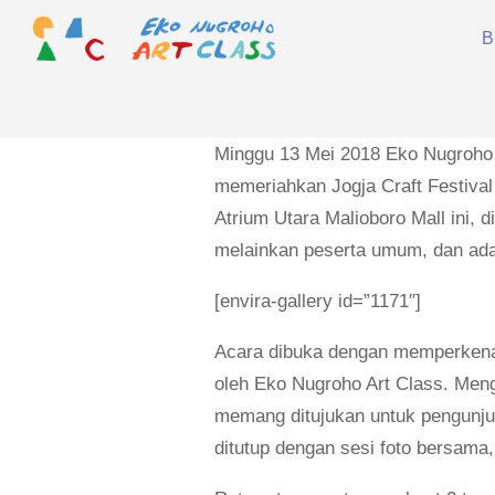
Skip
B
to
content
EKO
NUGROHO
ART
Minggu 13 Mei 2018 Eko Nugroho 
CLASS
memeriahkan Jogja Craft Festival
Atrium Utara Malioboro Mall ini, 
melainkan peserta umum, dan ada p
[envira-gallery id=”1171″]
Acara dibuka dengan memperkenalk
oleh Eko Nugroho Art Class. Meng
memang ditujukan untuk pengunjun
ditutup dengan sesi foto bersam