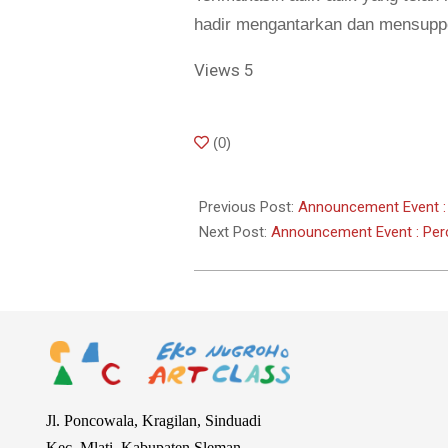
hadir mengantarkan dan mensuppor
Views
5
2018-
(
0
)
05-
15
Previous Post:
Announcement Event
Next Post:
Announcement Event : Per
Jl. Poncowala, Kragilan, Sinduadi
Kec. Mlati, Kabupaten Sleman