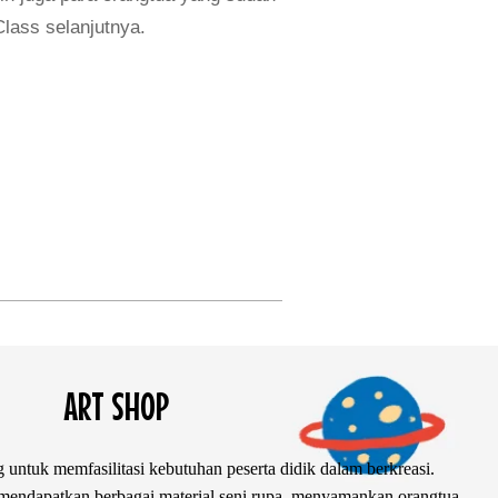
lass selanjutnya.
ART SHOP
 untuk memfasilitasi kebutuhan peserta didik dalam berkreasi.
ndapatkan berbagai material seni rupa, menyamankan orangtua