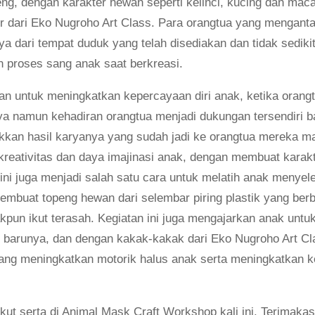
ng, dengan karakter hewan seperti kelinci, kucing dan maca
tor dari Eko Nugroho Art Class. Para orangtua yang menganta
 dari tempat duduk yang telah disediakan dan tidak sedikit
 proses sang anak saat berkreasi.
uan untuk meningkatkan kepercayaan diri anak, ketika orangt
 namun kehadiran orangtua menjadi dukungan tersendiri bag
kkan hasil karyanya yang sudah jadi ke orangtua mereka ma
 kreativitas dan daya imajinasi anak, dengan membuat kara
 ini juga menjadi salah satu cara untuk melatih anak menye
embuat topeng hewan dari selembar piring plastik yang ber
kpun ikut terasah. Kegiatan ini juga mengajarkan anak untuk 
arunya, dan dengan kakak-kakak dari Eko Nugroho Art Class
ang meningkatkan motorik halus anak serta meningkatkan k
ikut serta di Animal Mask Craft Workshop kali ini. Terimaka