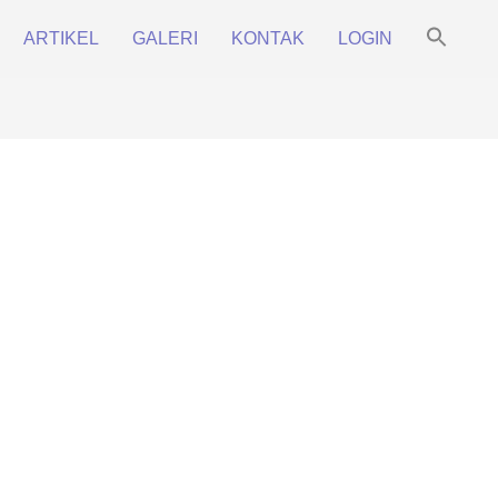
Sea
ARTIKEL
GALERI
KONTAK
LOGIN
for:
Prim
Search Bu
Navi
Men