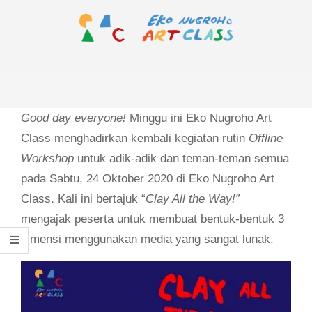
Skip
to
content
EKO
Primary
NUGROHO
Navigation
ART
Menu
Good day everyone!
Minggu ini Eko Nugroho Art
CLASS
Class menghadirkan kembali kegiatan rutin
Offline
Workshop
untuk adik-adik dan teman-teman semua
pada Sabtu, 24 Oktober 2020 di Eko Nugroho Art
Class. Kali ini bertajuk “
Clay All the Way!”
mengajak peserta untuk membuat bentuk-bentuk 3
dimensi menggunakan media yang sangat lunak.