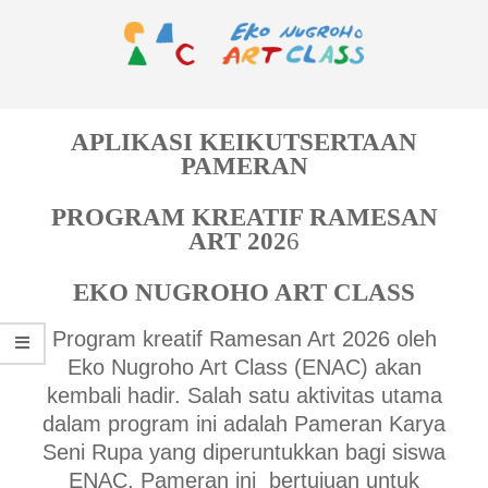
Skip
to
content
EKO
Primary
NUGROHO
Navigation
APLIKASI KEIKUTSERTAAN
ART
PAMERAN
Menu
CLASS
PROGRAM KREATIF RAMESAN
ART 202
6
EKO NUGROHO ART CLASS
Program kreatif Ramesan Art 2026 oleh
Eko Nugroho Art Class (ENAC) akan
kembali hadir. Salah satu aktivitas utama
dalam program ini adalah Pameran Karya
Seni Rupa yang diperuntukkan bagi siswa
ENAC. Pameran ini bertujuan untuk