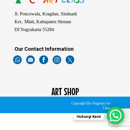
Jl. Poncowala, Kragilan, Sinduadi
Kec. Mlati, Kabupaten Sleman
DI Yogyakarta 55284
Our Contact Information
ART SHOP
Copyright Eko Nugroho Art
Art Shop hadir sebagai ruang untuk memfasilitasi kebutuhan
Class
peserta didik dalam berkreasi. Memberikan kemudahan untuk
Hubungi Kami
mendapatkan berbagai material seni rupa, menyamankan
orangtua untuk memfasilitas kebutuhan buah hati