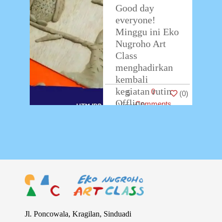
Good day
everyone!
Minggu ini Eko
Nugroho Art
Class
menghadirkan
kembali
kegiatan rutin
0
5
(
0
)
Offline
Comments
Workshop
untuk adik-adik
dan teman-
teman semua
pada Sabtu, 24
Oktober 2020
di
…
Jl. Poncowala, Kragilan, Sinduadi