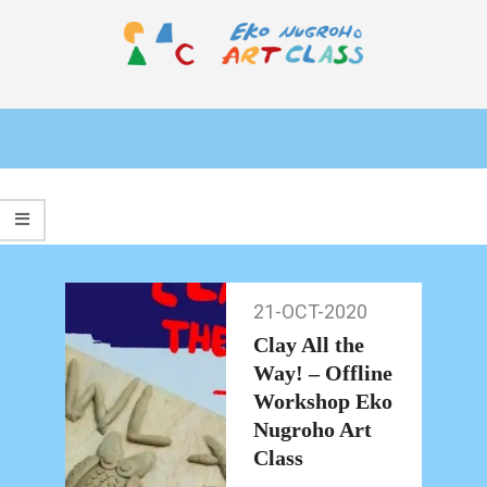
Skip
to
content
EKO
Primary
NUGROHO
Navigation
ART
Menu
CLASS
21-OCT-2020
21-
Oct-
Clay All the
2020
Way! – Offline
Workshop Eko
Nugroho Art
Class